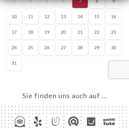
ART
VIEREN
ERIE
RTUNG
NÜ
SSE
TAKT
Sie finden uns auch auf …