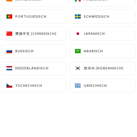
DE
MENÜ
PORTUGIESISCH
PORTUGIESISCH
SCHWEDISCH
SCHWEDISCH
简体中文 (CHINESISCH)
简体中文 (CHINESISCH)
JAPANISCH
JAPANISCH
RUSSISCH
RUSSISCH
ARABISCH
ARABISCH
/
START
PRESSE
한국어 (KOREANISCH)
한국어 (KOREANISCH)
NIEDERLÄNDISCH
NIEDERLÄNDISCH
PRESSE
TSCHECHISCH
TSCHECHISCH
GRIECHISCH
GRIECHISCH
Triadou Haussmann