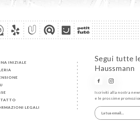
Segui tutte l
NA INIZIALE
Haussmann
LERIA
ENSIONE
U
SSE
Iscriviti alla nostra ne
e le prossime promozion
TATTO
ORMAZIONI LEGALI