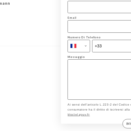
smann
Email
Numero Di Telefono
Messaggio
Ai sensi dell’articolo L.223-2 del Codice
consumatore ha il diritto di iscriversi all
bloctel.gouv.fr
IN