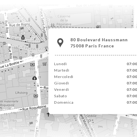
80 Boulevard Haussmann
75008 Paris France
Lunedì
07:0
Martedì
07:0
Mercoledì
07:0
Giovedì
07:0
Venerdì
07:0
Sabato
07:0
Domenica
07:0