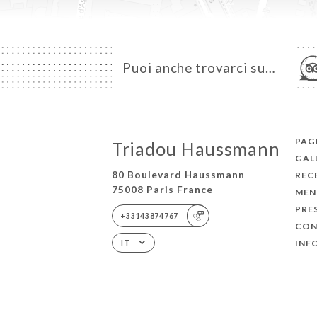
Puoi anche trovarci su…
PAGI
Triadou Haussmann
GAL
80 Boulevard Haussmann
REC
75008 Paris France
MEN
PRE
+33143874767
CON
INF
IT