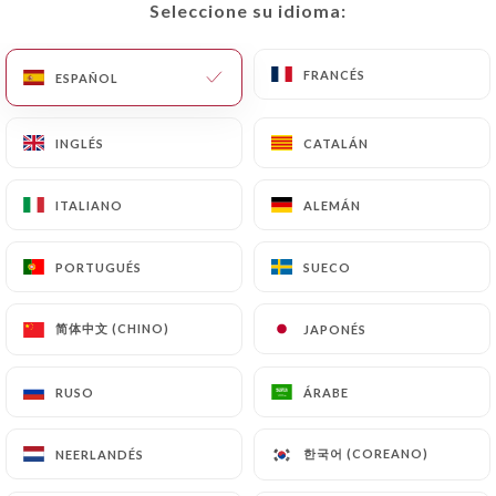
Seleccione su idioma:
Seleccione su idioma:
ES
MENÚ
FRANCÉS
FRANCÉS
ESPAÑOL
ESPAÑOL
INGLÉS
INGLÉS
CATALÁN
CATALÁN
ITALIANO
ITALIANO
ALEMÁN
ALEMÁN
/
INICIO
CONTACTO
Contacto
PORTUGUÉS
PORTUGUÉS
SUECO
SUECO
简体中文 (CHINO)
简体中文 (CHINO)
JAPONÉS
JAPONÉS
RUSO
RUSO
ÁRABE
ÁRABE
Triadou Haussmann
한국어 (COREANO)
한국어 (COREANO)
NEERLANDÉS
NEERLANDÉS