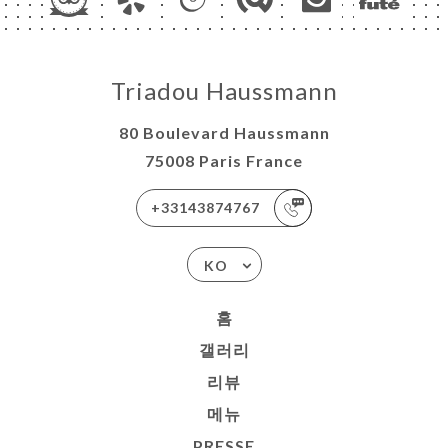
Triadou Haussmann
80 Boulevard Haussmann
75008 Paris France
+33143874767
KO
홈
갤러리
리뷰
메뉴
PRESSE