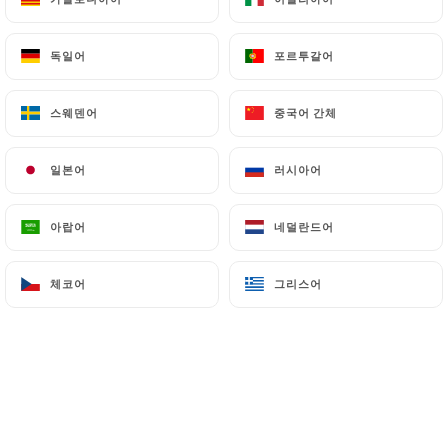
메뉴
KO
독일어
독일어
포르투갈어
포르투갈어
스웨덴어
스웨덴어
중국어 간체
중국어 간체
일본어
일본어
러시아어
러시아어
/
홈
PRESSE
PRESSE
아랍어
아랍어
네덜란드어
네덜란드어
체코어
체코어
그리스어
그리스어
Triadou Haussmann