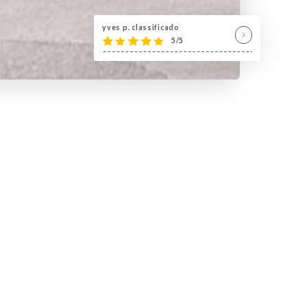
yves p. classificado
5/5
la brasserie parisienne
en est situé sur le boulevard