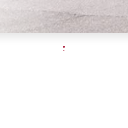
Un restaurant dans la grande tradition de 
Le Triadou Haussmann, restaurant brasserie parisi