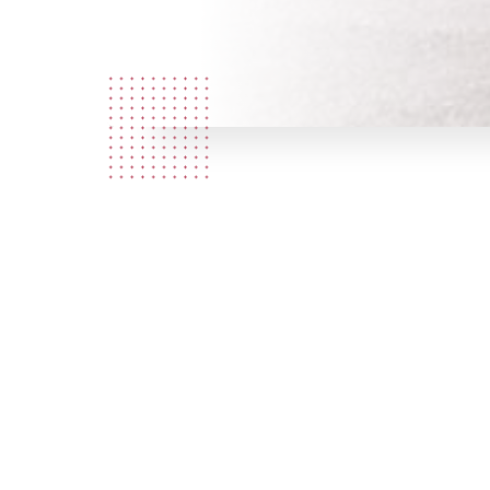
Quem
somos?