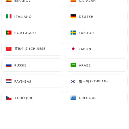
ESPAÑOL
ESPAÑOL
CATALAN
CATALAN
ITALIANO
ITALIANO
DEUTSH
DEUTSH
PORTUGUÊS
PORTUGUÊS
SUÉDOIS
SUÉDOIS
Un restaurant dans la grande
tradition de la brasserie parisienne
简体中文 (CHINESE)
简体中文 (CHINESE)
JAPON
JAPON
RUSSIE
RUSSIE
ARABE
ARABE
Le Triadou Haussmann, restaurant
한국어 (KOREAN)
한국어 (KOREAN)
PAYS-BAS
PAYS-BAS
brasserie parisien est situé sur le
boulevard Haussmann entre la Gare
TCHÉQUIE
TCHÉQUIE
GRECQUE
GRECQUE
Saint Lazare et les Grands Magasins :
Le Printemps et les Galeries Lafayette.