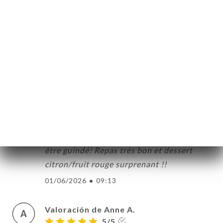
Valoración de Karine L.
K
5/5
Belle brasserie, belle et très bonne salade,
et un bon accueil, réservation faite via
Google très bien réponse rapide.
04/06/2026
•
07:12
Valoración de LOIC L.
L
5/5
Très bon accueil et service parfait sans
être guindé! Repas très bon et dessert
citron/fruit rouge surprenant !!
01/06/2026
•
09:13
Valoración de Anne A.
A
5/5