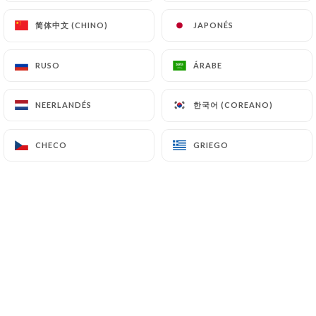
简体中文 (CHINO)
简体中文 (CHINO)
JAPONÉS
JAPONÉS
Valoración de yves p.
Y
RUSO
RUSO
ÁRABE
ÁRABE
5/5
06/07/2026
•
03:03
한국어 (COREANO)
한국어 (COREANO)
NEERLANDÉS
NEERLANDÉS
Valoración de THERESE B.
T
CHECO
CHECO
GRIEGO
GRIEGO
5/5
J avais demandé un emplacement
tranquille,et mon souhait a été respecté.
Service rapide, serveur agréable et plats
apprécies par chacun. Nous étions
cinq.Brasserie découverte avec des amis,
et nous y revenons depuis plusieurs
fois,toujours satisfaits.Merci.
06/07/2026
•
04:26